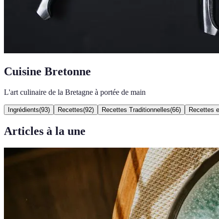
Cuisine Bretonne
L'art culinaire de la Bretagne à portée de main
Ingrédients
(
93
)
Recettes
(
92
)
Recettes Traditionnelles
(
66
)
Recettes e
Articles à la une