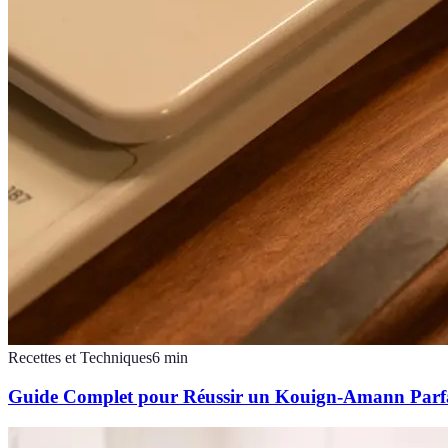
Recettes et Techniques
6
min
Guide Complet pour Réussir un Kouign-Amann Parf