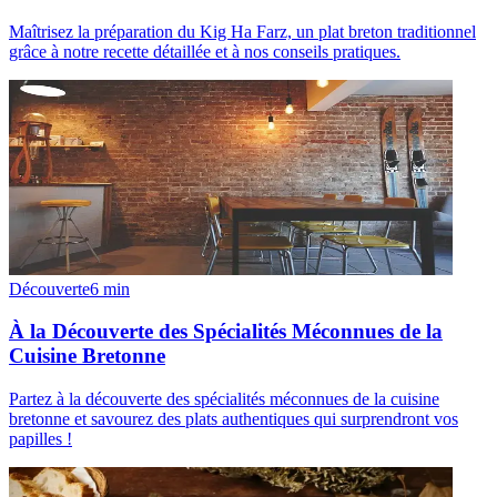
Maîtrisez la préparation du Kig Ha Farz, un plat breton traditionnel
grâce à notre recette détaillée et à nos conseils pratiques.
Découverte
6
min
À la Découverte des Spécialités Méconnues de la
Cuisine Bretonne
Partez à la découverte des spécialités méconnues de la cuisine
bretonne et savourez des plats authentiques qui surprendront vos
papilles !