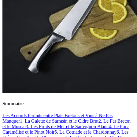
Sommaire
Les Accords Parfaits entre Plats Bretons et Vins à Ne Pas
Manquer
1. La Galette de Sarrasin et le Cidre Brut
2. Le Far Breton
et le Muscat
3. Les Fruits de Mer et le Sauvignon Blanc
4. Le Porc
Caramélisé et le Pinot Noir
5. La Cotriade et le Chardonnay
6. Les