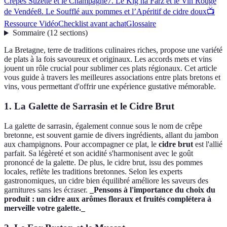
Crêpes Suzette et le Champagne
7. Le Kig ha Farz et le Vin Rouge
de Vendée
8. Le Soufflé aux pommes et l’Apéritif de cidre doux
📺
Ressource Vidéo
Checklist avant achat
Glossaire
Sommaire
(
12
sections
)
La Bretagne, terre de traditions culinaires riches, propose une variété
de plats à la fois savoureux et originaux. Les accords mets et vins
jouent un rôle crucial pour sublimer ces plats régionaux. Cet article
vous guide à travers les meilleures associations entre plats bretons et
vins, vous permettant d'offrir une expérience gustative mémorable.
1. La Galette de Sarrasin et le Cidre Brut
La galette de sarrasin, également connue sous le nom de crêpe
bretonne, est souvent garnie de divers ingrédients, allant du jambon
aux champignons. Pour accompagner ce plat, le
cidre brut
est l'allié
parfait. Sa légèreté et son acidité s'harmonisent avec le goût
prononcé de la galette. De plus, le cidre brut, issu des pommes
locales, reflète les traditions bretonnes. Selon les experts
gastronomiques, un cidre bien équilibré améliore les saveurs des
garnitures sans les écraser.
_Pensons à l'importance du choix du
produit : un cidre aux arômes floraux et fruités complétera à
merveille votre galette._