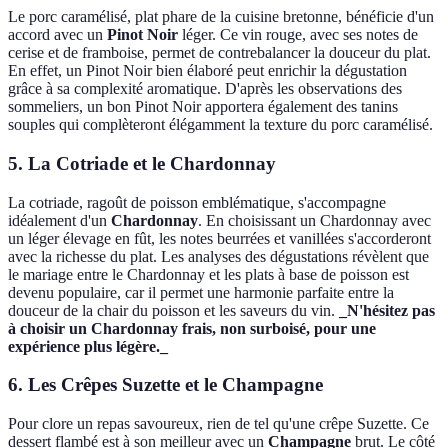
Le porc caramélisé, plat phare de la cuisine bretonne, bénéficie d'un
accord avec un
Pinot Noir
léger. Ce vin rouge, avec ses notes de
cerise et de framboise, permet de contrebalancer la douceur du plat.
En effet, un Pinot Noir bien élaboré peut enrichir la dégustation
grâce à sa complexité aromatique. D'après les observations des
sommeliers, un bon Pinot Noir apportera également des tanins
souples qui complèteront élégamment la texture du porc caramélisé.
5. La Cotriade et le Chardonnay
La cotriade, ragoût de poisson emblématique, s'accompagne
idéalement d'un
Chardonnay
. En choisissant un Chardonnay avec
un léger élevage en fût, les notes beurrées et vanillées s'accorderont
avec la richesse du plat. Les analyses des dégustations révèlent que
le mariage entre le Chardonnay et les plats à base de poisson est
devenu populaire, car il permet une harmonie parfaite entre la
douceur de la chair du poisson et les saveurs du vin.
_N'hésitez pas
à choisir un Chardonnay frais, non surboisé, pour une
expérience plus légère._
6. Les Crêpes Suzette et le Champagne
Pour clore un repas savoureux, rien de tel qu'une crêpe Suzette. Ce
dessert flambé est à son meilleur avec un
Champagne
brut. Le côté