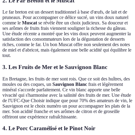
2. Le Far Breton et le Muscat
Le far breton est un dessert traditionnel à base d'œufs, de lait et de
pruneaux. Pour accompagner ce délice sucré, un vins doux naturel
comme le
Muscat
se révèle être un choix judicieux. Sa douceur et
ses arômes de fruits frais viennent souligner la richesse du gâteau.
Une étude récente a montré que les vins doux peuvent augmenter la
satisfaction des consommateurs lors de la dégustation de desserts
riches, comme le far. Un bon Muscat offre non seulement des notes
de miel et d'abricot, mais également une belle acidité qui équilibre le
tout.
3. Les Fruits de Mer et le Sauvignon Blanc
En Bretagne, les fruits de mer sont rois. Que ce soit des huîtres, des
moules ou des coques, un
Sauvignon Blanc
frais et légèrement
minéral s'accorde parfaitement. Ce vin blanc apporte une belle
vivacité qui s'harmonise avec la salinité des fruits de mer. Une étude
de l'UFC-Que Choisir indique que pour 70% des amateurs de vin, le
Sauvignon est le choix numéro un pour accompagner les plats de la
mer. Son acidité franche et ses arômes de citron et de groseille
offriront une expérience rafraîchissante.
4. Le Porc Caramélisé et le Pinot Noir