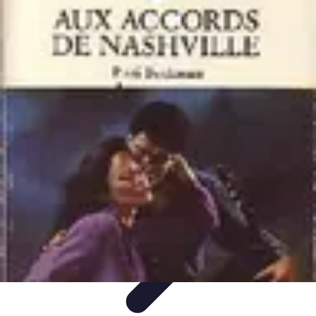
Cuisine Bretonne
Recettes et Pâtisseries
Recettes et Traditions
Recettes
Recettes
Traditionnelles
Accords Mets et Vins
Cuisine Bretonne