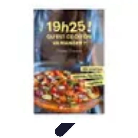
Cuisine Bretonne
Recettes et Pâtisseries
Recettes et Traditions
Recettes
Recettes
Traditionnelles
Accords Mets et Vins
Cuisine Bretonne