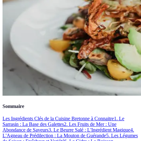
Sommaire
Les Ingrédients Clés de la Cuisine Bretonne à Connaitre
1. Le
Sarrasin : La Base des Galettes
2. Les Fruits de Mer : Une
Abondance de Saveurs
3. Le Beurre Salé : L'Ingrédient Magique
4.
L'Agneau de Prédilection : La Mouton de Guérande
5. Les Légumes