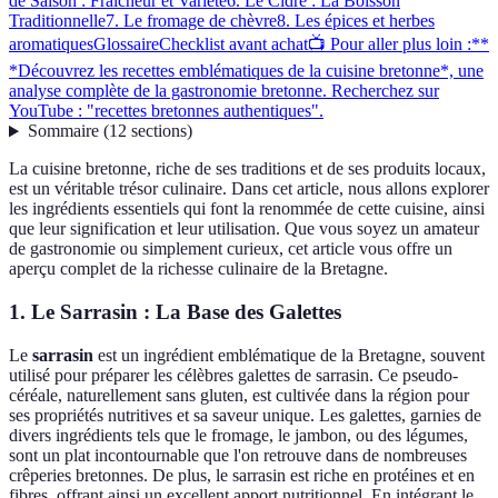
de Saison : Fraîcheur et Variété
6. Le Cidre : La Boisson
Traditionnelle
7. Le fromage de chèvre
8. Les épices et herbes
aromatiques
Glossaire
Checklist avant achat
📺 Pour aller plus loin :**
*Découvrez les recettes emblématiques de la cuisine bretonne*, une
analyse complète de la gastronomie bretonne. Recherchez sur
YouTube : "recettes bretonnes authentiques".
Sommaire
(
12
sections
)
La cuisine bretonne, riche de ses traditions et de ses produits locaux,
est un véritable trésor culinaire. Dans cet article, nous allons explorer
les ingrédients essentiels qui font la renommée de cette cuisine, ainsi
que leur signification et leur utilisation. Que vous soyez un amateur
de gastronomie ou simplement curieux, cet article vous offre un
aperçu complet de la richesse culinaire de la Bretagne.
1. Le Sarrasin : La Base des Galettes
Le
sarrasin
est un ingrédient emblématique de la Bretagne, souvent
utilisé pour préparer les célèbres galettes de sarrasin. Ce pseudo-
céréale, naturellement sans gluten, est cultivée dans la région pour
ses propriétés nutritives et sa saveur unique. Les galettes, garnies de
divers ingrédients tels que le fromage, le jambon, ou des légumes,
sont un plat incontournable que l'on retrouve dans de nombreuses
crêperies bretonnes. De plus, le sarrasin est riche en protéines et en
fibres, offrant ainsi un excellent apport nutritionnel. En intégrant le