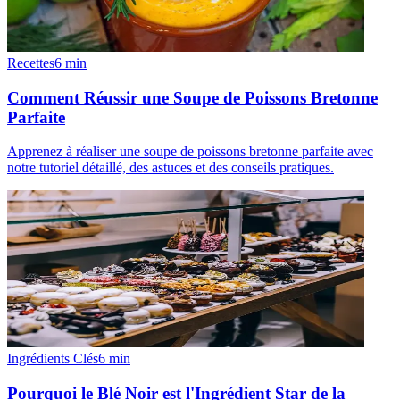
Recettes
6
min
Comment Réussir une Soupe de Poissons Bretonne
Parfaite
Apprenez à réaliser une soupe de poissons bretonne parfaite avec
notre tutoriel détaillé, des astuces et des conseils pratiques.
Ingrédients Clés
6
min
Pourquoi le Blé Noir est l'Ingrédient Star de la