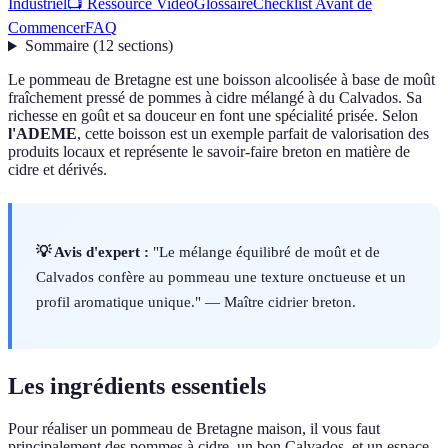
Industriel
📺 Ressource Vidéo
Glossaire
Checklist Avant de
Commencer
FAQ
Sommaire
(
12
sections
)
Le pommeau de Bretagne est une boisson alcoolisée à base de moût
fraîchement pressé de pommes à cidre mélangé à du Calvados. Sa
richesse en goût et sa douceur en font une spécialité prisée. Selon
l'ADEME
, cette boisson est un exemple parfait de valorisation des
produits locaux et représente le savoir-faire breton en matière de
cidre et dérivés.
💡 Avis d'expert :
"Le mélange équilibré de moût et de
Calvados confère au pommeau une texture onctueuse et un
profil aromatique unique." — Maître cidrier breton.
Les ingrédients essentiels
Pour réaliser un pommeau de Bretagne maison, il vous faut
principalement des pommes à cidre, un bon Calvados, et un espace