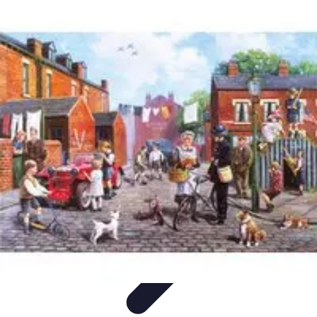
Cuisine Bretonne
Recettes et Pâtisseries
Recettes et Traditions
Recettes
Recettes
Traditionnelles
Accords Mets et Vins
Cuisine Bretonne