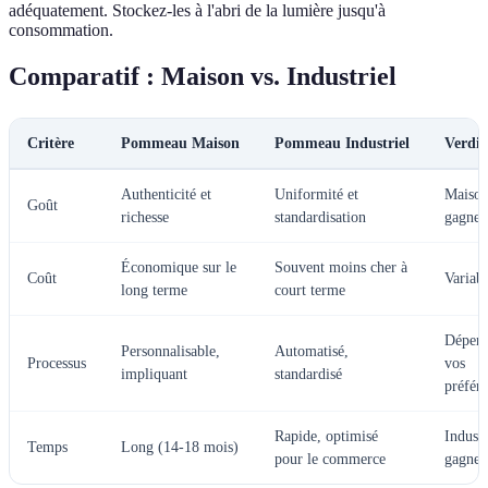
adéquatement. Stockez-les à l'abri de la lumière jusqu'à
consommation.
Comparatif : Maison vs. Industriel
Critère
Pommeau Maison
Pommeau Industriel
Verdic
Authenticité et
Uniformité et
Maiso
Goût
richesse
standardisation
gagne
Économique sur le
Souvent moins cher à
Coût
Variab
long terme
court terme
Dépend
Personnalisable,
Automatisé,
Processus
vos
impliquant
standardisé
préfér
Rapide, optimisé
Industr
Temps
Long (14-18 mois)
pour le commerce
gagne