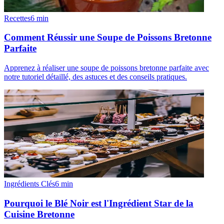
Recettes
6
min
Comment Réussir une Soupe de Poissons Bretonne
Parfaite
Apprenez à réaliser une soupe de poissons bretonne parfaite avec
notre tutoriel détaillé, des astuces et des conseils pratiques.
Ingrédients Clés
6
min
Pourquoi le Blé Noir est l'Ingrédient Star de la
Cuisine Bretonne