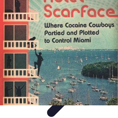
Cuisine Bretonne
Recettes et Pâtisseries
Recettes et Traditions
Recettes
Recettes
Traditionnelles
Accords Mets et Vins
Cuisine Bretonne