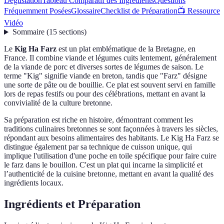
Dégustation
Tableau Comparatif des Ingrédients
Questions
Fréquemment Posées
Glossaire
Checklist de Préparation
📺 Ressource
Vidéo
Sommaire
(
15
sections
)
Le
Kig Ha Farz
est un plat emblématique de la Bretagne, en
France. Il combine viande et légumes cuits lentement, généralement
de la viande de porc et diverses sortes de légumes de saison. Le
terme "Kig" signifie viande en breton, tandis que "Farz" désigne
une sorte de pâte ou de bouillie. Ce plat est souvent servi en famille
lors de repas festifs ou pour des célébrations, mettant en avant la
convivialité de la culture bretonne.
Sa préparation est riche en histoire, démontrant comment les
traditions culinaires bretonnes se sont façonnées à travers les siècles,
répondant aux besoins alimentaires des habitants. Le Kig Ha Farz se
distingue également par sa technique de cuisson unique, qui
implique l'utilisation d'une poche en toile spécifique pour faire cuire
le farz dans le bouillon. C'est un plat qui incarne la simplicité et
l’authenticité de la cuisine bretonne, mettant en avant la qualité des
ingrédients locaux.
Ingrédients et Préparation