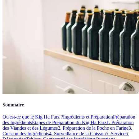
Sommaire
Qu'est-ce que le Kig Ha Farz ?
Ingrédients et Préparation
Préparation
des Ingrédients
Étapes de Préparation du Kig Ha Farz
1. Préparation
des Viandes et des Légumes
2. Préparation de la Poche en Farine
3.
Cuisson des Ingrédients
4. Surveillance de la Cuisson
5. Service
6.