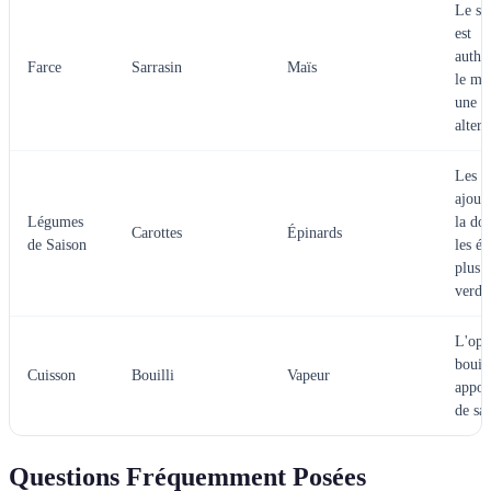
Le sa
est
authe
Farce
Sarrasin
Maïs
le maï
une
altern
Les c
ajout
Légumes
la do
Carottes
Épinards
de Saison
les ép
plus 
verde
L'opt
bouill
Cuisson
Bouilli
Vapeur
appor
de sa
Questions Fréquemment Posées