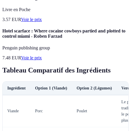
Livre en Poche
3.57
EUR
Voir le prix
Hotel scarface : Where cocaine cowboys partied and plotted to
control miami - Roben Farzad
Penguin publishing group
7.48
EUR
Voir le prix
Tableau Comparatif des Ingrédients
Ingrédient
Option 1 (Viande)
Option 2 (Légumes)
Verdi
Le po
tradit
Viande
Porc
Poulet
le pou
plus l