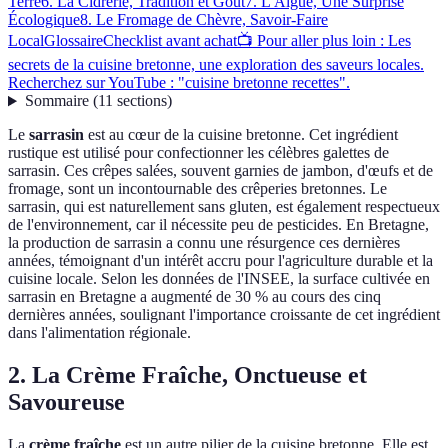
Terre
6. La Cidrerie, Tradition et Goût
7. L'Algue, Une Surprise
Écologique
8. Le Fromage de Chèvre, Savoir-Faire
Local
Glossaire
Checklist avant achat
📺 Pour aller plus loin : Les
secrets de la cuisine bretonne, une exploration des saveurs locales.
Recherchez sur YouTube : "cuisine bretonne recettes".
Sommaire
(
11
sections
)
Le
sarrasin
est au cœur de la cuisine bretonne. Cet ingrédient
rustique est utilisé pour confectionner les célèbres galettes de
sarrasin. Ces crêpes salées, souvent garnies de jambon, d'œufs et de
fromage, sont un incontournable des crêperies bretonnes. Le
sarrasin, qui est naturellement sans gluten, est également respectueux
de l'environnement, car il nécessite peu de pesticides. En Bretagne,
la production de sarrasin a connu une résurgence ces dernières
années, témoignant d'un intérêt accru pour l'agriculture durable et la
cuisine locale. Selon les données de l'INSEE, la surface cultivée en
sarrasin en Bretagne a augmenté de 30 % au cours des cinq
dernières années, soulignant l'importance croissante de cet ingrédient
dans l'alimentation régionale.
2. La Crème Fraîche, Onctueuse et
Savoureuse
La
crème fraîche
est un autre pilier de la cuisine bretonne. Elle est