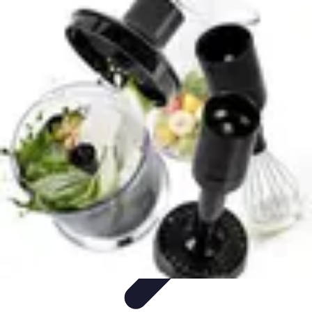
Cuisine Bretonne
Recettes et Pâtisseries
Recettes et Traditions
Recettes
Recettes
Traditionnelles
Accords Mets et Vins
Cuisine Bretonne