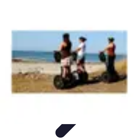
Cuisine Bretonne
Recettes et Pâtisseries
Recettes et Traditions
Recettes
Recettes
Traditionnelles
Accords Mets et Vins
Cuisine Bretonne