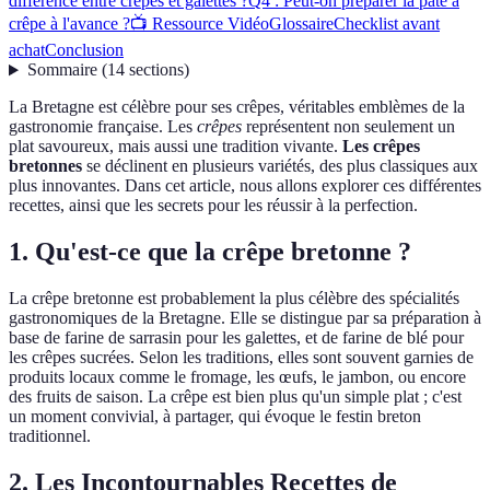
différence entre crêpes et galettes ?
Q4 : Peut-on préparer la pâte à
crêpe à l'avance ?
📺 Ressource Vidéo
Glossaire
Checklist avant
achat
Conclusion
Sommaire
(
14
sections
)
La Bretagne est célèbre pour ses crêpes, véritables emblèmes de la
gastronomie française. Les
crêpes
représentent non seulement un
plat savoureux, mais aussi une tradition vivante.
Les crêpes
bretonnes
se déclinent en plusieurs variétés, des plus classiques aux
plus innovantes. Dans cet article, nous allons explorer ces différentes
recettes, ainsi que les secrets pour les réussir à la perfection.
1. Qu'est-ce que la crêpe bretonne ?
La crêpe bretonne est probablement la plus célèbre des spécialités
gastronomiques de la Bretagne. Elle se distingue par sa préparation à
base de farine de sarrasin pour les galettes, et de farine de blé pour
les crêpes sucrées. Selon les traditions, elles sont souvent garnies de
produits locaux comme le fromage, les œufs, le jambon, ou encore
des fruits de saison. La crêpe est bien plus qu'un simple plat ; c'est
un moment convivial, à partager, qui évoque le festin breton
traditionnel.
2. Les Incontournables Recettes de