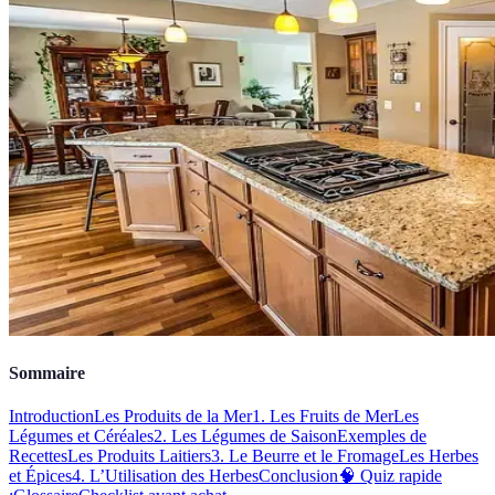
Sommaire
Introduction
Les Produits de la Mer
1. Les Fruits de Mer
Les
Légumes et Céréales
2. Les Légumes de Saison
Exemples de
Recettes
Les Produits Laitiers
3. Le Beurre et le Fromage
Les Herbes
et Épices
4. L’Utilisation des Herbes
Conclusion
🧠 Quiz rapide