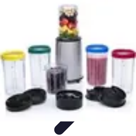
Cuisine Bretonne
Recettes et Pâtisseries
Recettes et Traditions
Recettes
Recettes
Traditionnelles
Accords Mets et Vins
Cuisine Bretonne