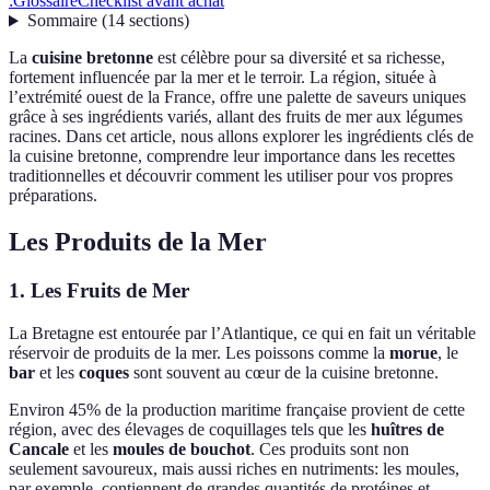
:
Glossaire
Checklist avant achat
Sommaire
(
14
sections
)
La
cuisine bretonne
est célèbre pour sa diversité et sa richesse,
fortement influencée par la mer et le terroir. La région, située à
l’extrémité ouest de la France, offre une palette de saveurs uniques
grâce à ses ingrédients variés, allant des fruits de mer aux légumes
racines. Dans cet article, nous allons explorer les ingrédients clés de
la cuisine bretonne, comprendre leur importance dans les recettes
traditionnelles et découvrir comment les utiliser pour vos propres
préparations.
Les Produits de la Mer
1. Les Fruits de Mer
La Bretagne est entourée par l’Atlantique, ce qui en fait un véritable
réservoir de produits de la mer. Les poissons comme la
morue
, le
bar
et les
coques
sont souvent au cœur de la cuisine bretonne.
Environ 45% de la production maritime française provient de cette
région, avec des élevages de coquillages tels que les
huîtres de
Cancale
et les
moules de bouchot
. Ces produits sont non
seulement savoureux, mais aussi riches en nutriments: les moules,
par exemple, contiennent de grandes quantités de protéines et