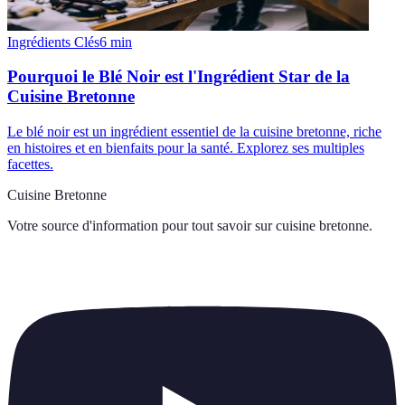
Ingrédients Clés
6
min
Pourquoi le Blé Noir est l'Ingrédient Star de la
Cuisine Bretonne
Le blé noir est un ingrédient essentiel de la cuisine bretonne, riche
en histoires et en bienfaits pour la santé. Explorez ses multiples
facettes.
Cuisine Bretonne
Votre source d'information pour tout savoir sur
cuisine bretonne
.