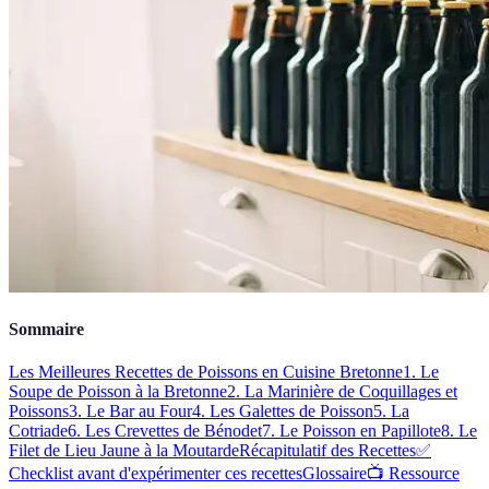
Sommaire
Les Meilleures Recettes de Poissons en Cuisine Bretonne
1. Le
Soupe de Poisson à la Bretonne
2. La Marinière de Coquillages et
Poissons
3. Le Bar au Four
4. Les Galettes de Poisson
5. La
Cotriade
6. Les Crevettes de Bénodet
7. Le Poisson en Papillote
8. Le
Filet de Lieu Jaune à la Moutarde
Récapitulatif des Recettes
✅
Checklist avant d'expérimenter ces recettes
Glossaire
📺 Ressource