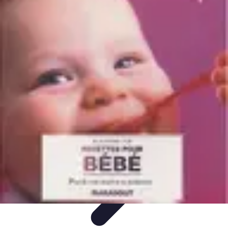
Cuisine Bretonne
Recettes et Pâtisseries
Recettes et Traditions
Recettes
Recettes
Traditionnelles
Accords Mets et Vins
Cuisine Bretonne