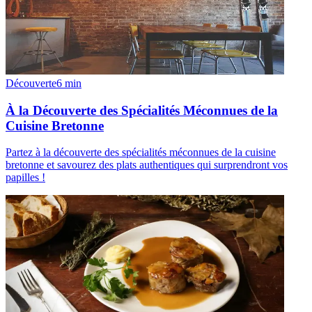
Découverte
6
min
À la Découverte des Spécialités Méconnues de la
Cuisine Bretonne
Partez à la découverte des spécialités méconnues de la cuisine
bretonne et savourez des plats authentiques qui surprendront vos
papilles !