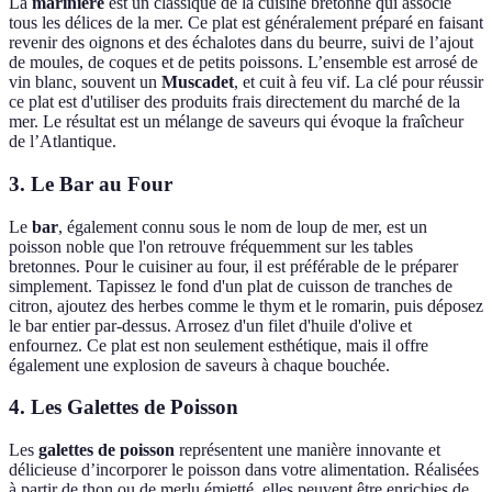
La
marinière
est un classique de la cuisine bretonne qui associe
tous les délices de la mer. Ce plat est généralement préparé en faisant
revenir des oignons et des échalotes dans du beurre, suivi de l’ajout
de moules, de coques et de petits poissons. L’ensemble est arrosé de
vin blanc, souvent un
Muscadet
, et cuit à feu vif. La clé pour réussir
ce plat est d'utiliser des produits frais directement du marché de la
mer. Le résultat est un mélange de saveurs qui évoque la fraîcheur
de l’Atlantique.
3. Le Bar au Four
Le
bar
, également connu sous le nom de loup de mer, est un
poisson noble que l'on retrouve fréquemment sur les tables
bretonnes. Pour le cuisiner au four, il est préférable de le préparer
simplement. Tapissez le fond d'un plat de cuisson de tranches de
citron, ajoutez des herbes comme le thym et le romarin, puis déposez
le bar entier par-dessus. Arrosez d'un filet d'huile d'olive et
enfournez. Ce plat est non seulement esthétique, mais il offre
également une explosion de saveurs à chaque bouchée.
4. Les Galettes de Poisson
Les
galettes de poisson
représentent une manière innovante et
délicieuse d’incorporer le poisson dans votre alimentation. Réalisées
à partir de thon ou de merlu émietté, elles peuvent être enrichies de