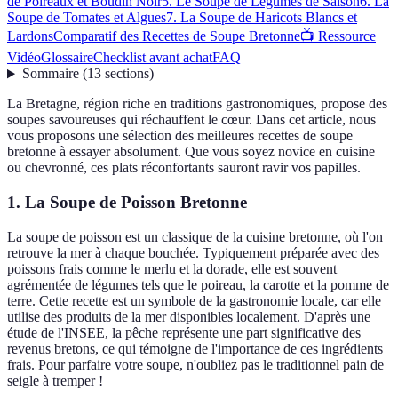
de Poireaux et Boudin Noir
5. Le Soupe de Légumes de Saison
6. La
Soupe de Tomates et Algues
7. La Soupe de Haricots Blancs et
Lardons
Comparatif des Recettes de Soupe Bretonne
📺 Ressource
Vidéo
Glossaire
Checklist avant achat
FAQ
Sommaire
(
13
sections
)
La Bretagne, région riche en traditions gastronomiques, propose des
soupes savoureuses qui réchauffent le cœur. Dans cet article, nous
vous proposons une sélection des meilleures recettes de soupe
bretonne à essayer absolument. Que vous soyez novice en cuisine
ou chevronné, ces plats réconfortants sauront ravir vos papilles.
1. La Soupe de Poisson Bretonne
La soupe de poisson est un classique de la cuisine bretonne, où l'on
retrouve la mer à chaque bouchée. Typiquement préparée avec des
poissons frais comme le merlu et la dorade, elle est souvent
agrémentée de légumes tels que le poireau, la carotte et la pomme de
terre. Cette recette est un symbole de la gastronomie locale, car elle
utilise des produits de la mer disponibles localement. D'après une
étude de l'INSEE, la pêche représente une part significative des
revenus bretons, ce qui témoigne de l'importance de ces ingrédients
frais. Pour parfaire votre soupe, n'oubliez pas le traditionnel pain de
seigle à tremper !