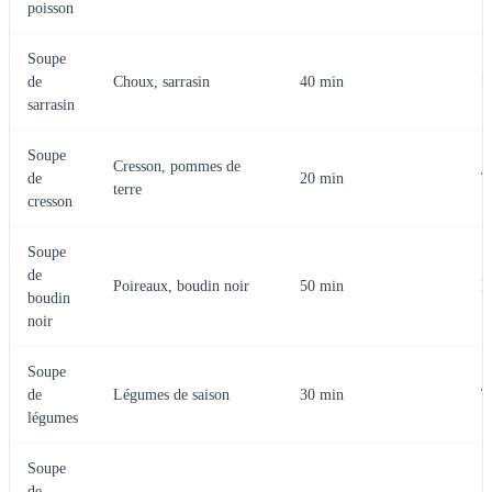
poisson
Soupe
de
Choux, sarrasin
40 min
F
sarrasin
Soupe
Cresson, pommes de
de
20 min
T
terre
cresson
Soupe
de
Poireaux, boudin noir
50 min
M
boudin
noir
Soupe
de
Légumes de saison
30 min
T
légumes
Soupe
de