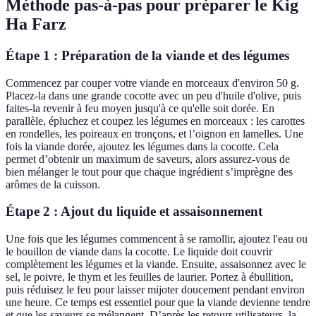
Méthode pas-à-pas pour préparer le Kig
Ha Farz
Étape 1 : Préparation de la viande et des légumes
Commencez par couper votre viande en morceaux d'environ 50 g.
Placez-la dans une grande cocotte avec un peu d'huile d'olive, puis
faites-la revenir à feu moyen jusqu'à ce qu'elle soit dorée. En
parallèle, épluchez et coupez les légumes en morceaux : les carottes
en rondelles, les poireaux en tronçons, et l’oignon en lamelles. Une
fois la viande dorée, ajoutez les légumes dans la cocotte. Cela
permet d’obtenir un maximum de saveurs, alors assurez-vous de
bien mélanger le tout pour que chaque ingrédient s’imprègne des
arômes de la cuisson.
Étape 2 : Ajout du liquide et assaisonnement
Une fois que les légumes commencent à se ramollir, ajoutez l'eau ou
le bouillon de viande dans la cocotte. Le liquide doit couvrir
complètement les légumes et la viande. Ensuite, assaisonnez avec le
sel, le poivre, le thym et les feuilles de laurier. Portez à ébullition,
puis réduisez le feu pour laisser mijoter doucement pendant environ
une heure. Ce temps est essentiel pour que la viande devienne tendre
et que les saveurs se mélangent. D’après les retours utilisateurs, la