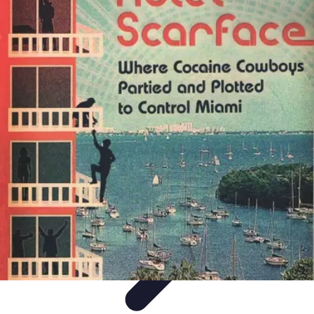
Cuisine Bretonne
Recettes et Pâtisseries
Recettes et Traditions
Recettes
Recettes
Traditionnelles
Accords Mets et Vins
Cuisine Bretonne