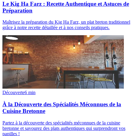
Le Kig Ha Farz : Recette Authentique et Astuces de
Préparation
Maîtrisez la préparation du Kig Ha Farz, un plat breton traditionnel
grâce à notre recette détaillée et à nos conseils pratiques.
Découverte
6
min
À la Découverte des Spécialités Méconnues de la
Cuisine Bretonne
Partez à la découverte des spécialités méconnues de la cuisine
bretonne et savourez des plats authentiques qui surprendront vos
papilles !