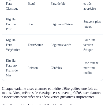
Farz
Bœuf
Farz de blé
et très
Classique
appréciée
Kig Ha
Souvent plus
Farz de
Porc
Légumes d’hiver
juteux
Porc
Kig Ha
Pour une
Farz
Tofu/Seitan
Légumes variés
version
Végétarien
éthique
Kig Ha
Une touche
Farz aux
Poisson
Céréales
maritime
Fruits de
inédite
Mer
Chaque variante a ses charmes et mérite d'être goûtée une fois au
moins. Ainsi, même si le classique est souvent préféré, oser d'autres
associations peut créer des découvertes gustatives surprenantes.