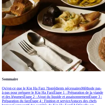
Sommaire
Qu'est-ce que le Kig Ha Farz ?
Ingrédients nécessaires
Méthode pas-
à-pas pour préparer le Kig Ha Farz
Étape 1 : Préparation de la viande
et des légumes
Étape 2 : Ajout du liquide et assaisonnement
Étape 3 :
Préparation du farz
Étape 4 : Finition et service
Astuces des chefs