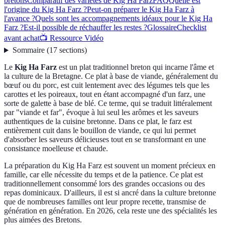
bretons
Comparatif des variétés de Kig Ha Farz
FAQ
Quelle est
l'origine du Kig Ha Farz ?
Peut-on préparer le Kig Ha Farz à
l'avance ?
Quels sont les accompagnements idéaux pour le Kig Ha
Farz ?
Est-il possible de réchauffer les restes ?
Glossaire
Checklist
avant achat
📺 Ressource Vidéo
Sommaire
(
17
sections
)
Le
Kig Ha Farz
est un plat traditionnel breton qui incarne l'âme et
la culture de la Bretagne. Ce plat à base de viande, généralement du
bœuf ou du porc, est cuit lentement avec des légumes tels que les
carottes et les poireaux, tout en étant accompagné d'un farz, une
sorte de galette à base de blé. Ce terme, qui se traduit littéralement
par "viande et far", évoque à lui seul les arômes et les saveurs
authentiques de la cuisine bretonne. Dans ce plat, le farz est
entièrement cuit dans le bouillon de viande, ce qui lui permet
d'absorber les saveurs délicieuses tout en se transformant en une
consistance moelleuse et chaude.
La préparation du Kig Ha Farz est souvent un moment précieux en
famille, car elle nécessite du temps et de la patience. Ce plat est
traditionnellement consommé lors des grandes occasions ou des
repas dominicaux. D'ailleurs, il est si ancré dans la culture bretonne
que de nombreuses familles ont leur propre recette, transmise de
génération en génération. En 2026, cela reste une des spécialités les
plus aimées des Bretons.