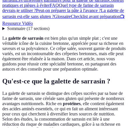
sarrasin
Les différentes garnitures pour la galette de sarrasin
Conseils
pratiques et pièges à éviter
FAQ
Quel type de farine de sarrasin
devrais-je utiliser ?
Peut-on préparer la pâte à l'avance ?
La galette de
sarrasin est-elle sans gluten ?
Glossaire
Checklist avant préparation
📺
Ressource Vidéo
Sommaire
(
17
sections
)
La
galette de sarrasin
est bien plus qu'un simple plat ; c'est une
véritable icône de la cuisine bretonne, appréciée pour sa richesse en
saveurs et sa polyvalence. Ce crêpe salée, souvent garnie de produits
variés, est un incontournable des crêperies bretonnes, mais elle peut
également être réalisée à la maison. Dans cet article, nous vous
guidons pour réussir cette spécialité bretonne, en partageant des
astuces et des conseils pour une préparation optimale.
Qu'est-ce que la galette de sarrasin ?
La galette de sarrasin se distingue des crêpes sucrées par sa base de
farine de sarrasin, une céréale sans gluten qui présente de nombreux
avantages nutritionnels. Riche en
protéines
, elle contient également
des acides aminés essentiels, ce qui en fait un aliment intéressant
pour ceux qui cherchent à diversifier leurs sources de nutrition.
Selon des études, la consommation de sarrasin est liée à une
réduction du risque de maladies cardiaques, grâce à sa richesse en