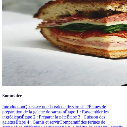
Sommaire
Introduction
Qu'est-ce que la galette de sarrasin ?
Étapes de
préparation de la galette de sarrasin
Étape 1 : Rassembler les
ingrédients
Étape 2 : Préparer la pâte
Étape 3 : Cuisson des
galettes
Étape 4 : Garnir et servir
Comparatif des farines de