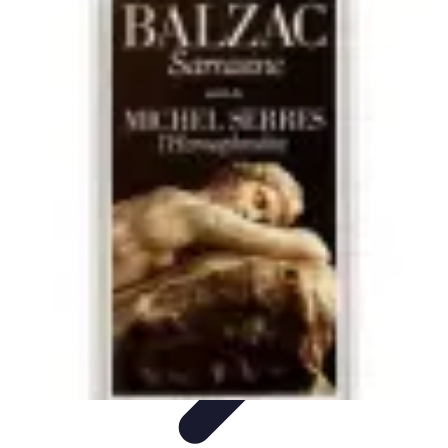
Cuisine Bretonne
Recettes et Pâtisseries
Recettes et Traditions
Recettes
Recettes
Traditionnelles
Accords Mets et Vins
Cuisine Bretonne