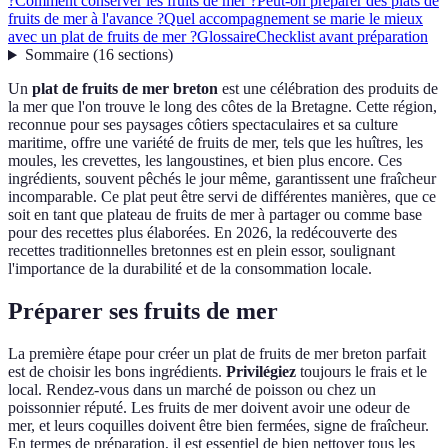
?
Comment conserver les fruits de mer ?
Peut-on préparer des plats de
fruits de mer à l'avance ?
Quel accompagnement se marie le mieux
avec un plat de fruits de mer ?
Glossaire
Checklist avant préparation
Sommaire
(
16
sections
)
Un
plat de fruits de mer breton
est une célébration des produits de
la mer que l'on trouve le long des côtes de la Bretagne. Cette région,
reconnue pour ses paysages côtiers spectaculaires et sa culture
maritime, offre une variété de fruits de mer, tels que les huîtres, les
moules, les crevettes, les langoustines, et bien plus encore. Ces
ingrédients, souvent pêchés le jour même, garantissent une fraîcheur
incomparable. Ce plat peut être servi de différentes manières, que ce
soit en tant que plateau de fruits de mer à partager ou comme base
pour des recettes plus élaborées. En 2026, la redécouverte des
recettes traditionnelles bretonnes est en plein essor, soulignant
l'importance de la durabilité et de la consommation locale.
Préparer ses fruits de mer
La première étape pour créer un plat de fruits de mer breton parfait
est de choisir les bons ingrédients.
Privilégiez
toujours le frais et le
local. Rendez-vous dans un marché de poisson ou chez un
poissonnier réputé. Les fruits de mer doivent avoir une odeur de
mer, et leurs coquilles doivent être bien fermées, signe de fraîcheur.
En termes de préparation, il est essentiel de bien nettoyer tous les