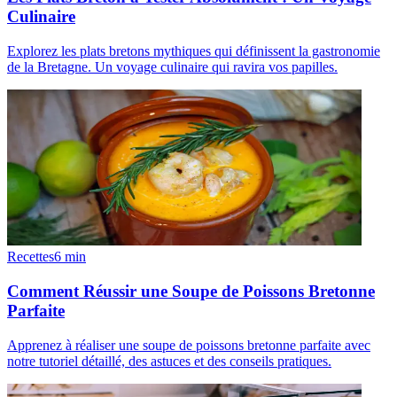
Culinaire
Explorez les plats bretons mythiques qui définissent la gastronomie
de la Bretagne. Un voyage culinaire qui ravira vos papilles.
Recettes
6
min
Comment Réussir une Soupe de Poissons Bretonne
Parfaite
Apprenez à réaliser une soupe de poissons bretonne parfaite avec
notre tutoriel détaillé, des astuces et des conseils pratiques.