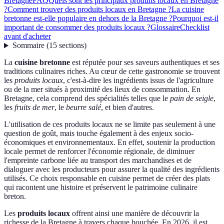
Bretagne
FAQ
Quels sont les principaux produits locaux en Bretagne
?
Comment trouver des produits locaux en Bretagne ?
La cuisine
bretonne est-elle populaire en dehors de la Bretagne ?
Pourquoi est-il
important de consommer des produits locaux ?
Glossaire
Checklist
avant d'acheter
Sommaire
(
15
sections
)
La
cuisine bretonne
est réputée pour ses saveurs authentiques et ses
traditions culinaires riches. Au cœur de cette gastronomie se trouvent
les
produits locaux
, c'est-à-dire les ingrédients issus de l'agriculture
ou de la mer situés à proximité des lieux de consommation. En
Bretagne, cela comprend des spécialités telles que le
pain de seigle
,
les
fruits de mer
, le
beurre salé
, et bien d'autres.
L'utilisation de ces produits locaux ne se limite pas seulement à une
question de goût, mais touche également à des enjeux socio-
économiques et environnementaux. En effet, soutenir la production
locale permet de renforcer l'économie régionale, de diminuer
l'empreinte carbone liée au transport des marchandises et de
dialoguer avec les producteurs pour assurer la qualité des ingrédients
utilisés. Ce choix responsable en cuisine permet de créer des plats
qui racontent une histoire et préservent le patrimoine culinaire
breton.
Les
produits locaux
offrent ainsi une manière de découvrir la
richesse de la Bretagne à travers chaque bouchée. En 2026, il est