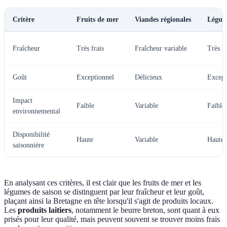
Critère
Fruits de mer
Viandes régionales
Légum
Fraîcheur
Très frais
Fraîcheur variable
Très fr
Goût
Exceptionnel
Délicieux
Except
Impact
Faible
Variable
Faible
environnemental
Disponibilité
Haute
Variable
Haute
saisonnière
En analysant ces critères, il est clair que les fruits de mer et les
légumes de saison se distinguent par leur fraîcheur et leur goût,
plaçant ainsi la Bretagne en tête lorsqu'il s'agit de produits locaux.
Les
produits laitiers
, notamment le beurre breton, sont quant à eux
prisés pour leur qualité, mais peuvent souvent se trouver moins frais