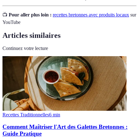
📺
Pour aller plus loin :
recettes bretonnes avec produits locaux
sur
YouTube
Articles similaires
Continuez votre lecture
Recettes Traditionnelles
6
min
Comment Maîtriser l'Art des Galettes Bretonnes :
Guide Pratique