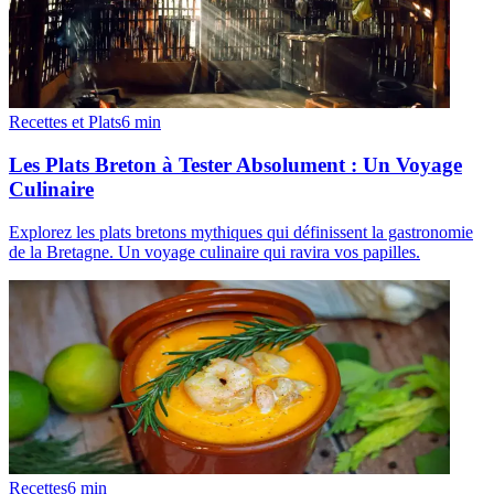
Recettes et Plats
6
min
Les Plats Breton à Tester Absolument : Un Voyage
Culinaire
Explorez les plats bretons mythiques qui définissent la gastronomie
de la Bretagne. Un voyage culinaire qui ravira vos papilles.
Recettes
6
min