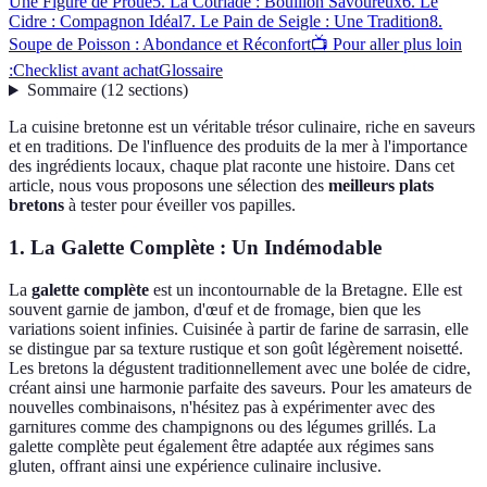
Une Figure de Proue
5. La Cotriade : Bouillon Savoureux
6. Le
Cidre : Compagnon Idéal
7. Le Pain de Seigle : Une Tradition
8.
Soupe de Poisson : Abondance et Réconfort
📺 Pour aller plus loin
:
Checklist avant achat
Glossaire
Sommaire
(
12
sections
)
La cuisine bretonne est un véritable trésor culinaire, riche en saveurs
et en traditions. De l'influence des produits de la mer à l'importance
des ingrédients locaux, chaque plat raconte une histoire. Dans cet
article, nous vous proposons une sélection des
meilleurs plats
bretons
à tester pour éveiller vos papilles.
1. La Galette Complète : Un Indémodable
La
galette complète
est un incontournable de la Bretagne. Elle est
souvent garnie de jambon, d'œuf et de fromage, bien que les
variations soient infinies. Cuisinée à partir de farine de sarrasin, elle
se distingue par sa texture rustique et son goût légèrement noisetté.
Les bretons la dégustent traditionnellement avec une bolée de cidre,
créant ainsi une harmonie parfaite des saveurs. Pour les amateurs de
nouvelles combinaisons, n'hésitez pas à expérimenter avec des
garnitures comme des champignons ou des légumes grillés. La
galette complète peut également être adaptée aux régimes sans
gluten, offrant ainsi une expérience culinaire inclusive.