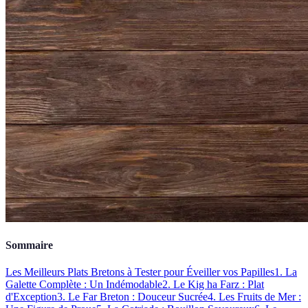
Sommaire
Les Meilleurs Plats Bretons à Tester pour Éveiller vos Papilles
1. La
Galette Complète : Un Indémodable
2. Le Kig ha Farz : Plat
d'Exception
3. Le Far Breton : Douceur Sucrée
4. Les Fruits de Mer :