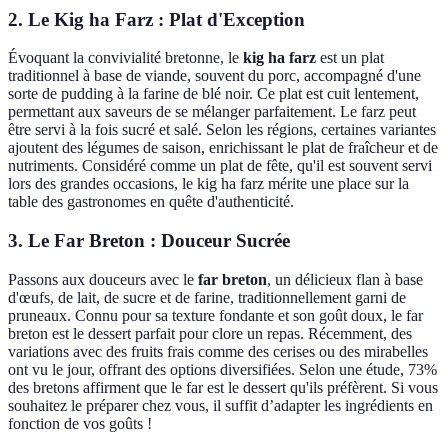
2. Le Kig ha Farz : Plat d'Exception
Évoquant la convivialité bretonne, le
kig ha farz
est un plat
traditionnel à base de viande, souvent du porc, accompagné d'une
sorte de pudding à la farine de blé noir. Ce plat est cuit lentement,
permettant aux saveurs de se mélanger parfaitement. Le farz peut
être servi à la fois sucré et salé. Selon les régions, certaines variantes
ajoutent des légumes de saison, enrichissant le plat de fraîcheur et de
nutriments. Considéré comme un plat de fête, qu'il est souvent servi
lors des grandes occasions, le kig ha farz mérite une place sur la
table des gastronomes en quête d'authenticité.
3. Le Far Breton : Douceur Sucrée
Passons aux douceurs avec le
far breton
, un délicieux flan à base
d'œufs, de lait, de sucre et de farine, traditionnellement garni de
pruneaux. Connu pour sa texture fondante et son goût doux, le far
breton est le dessert parfait pour clore un repas. Récemment, des
variations avec des fruits frais comme des cerises ou des mirabelles
ont vu le jour, offrant des options diversifiées. Selon une étude, 73%
des bretons affirment que le far est le dessert qu'ils préfèrent. Si vous
souhaitez le préparer chez vous, il suffit d’adapter les ingrédients en
fonction de vos goûts !