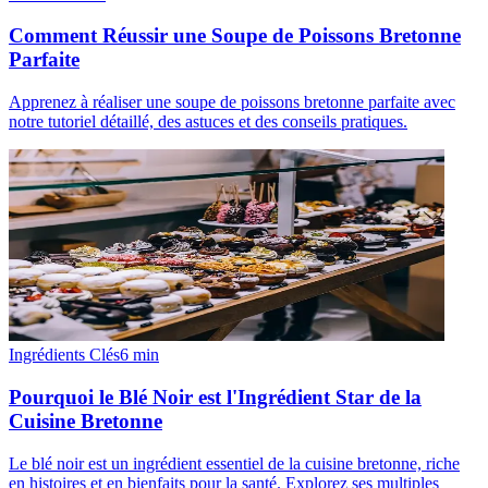
Comment Réussir une Soupe de Poissons Bretonne
Parfaite
Apprenez à réaliser une soupe de poissons bretonne parfaite avec
notre tutoriel détaillé, des astuces et des conseils pratiques.
Ingrédients Clés
6
min
Pourquoi le Blé Noir est l'Ingrédient Star de la
Cuisine Bretonne
Le blé noir est un ingrédient essentiel de la cuisine bretonne, riche
en histoires et en bienfaits pour la santé. Explorez ses multiples