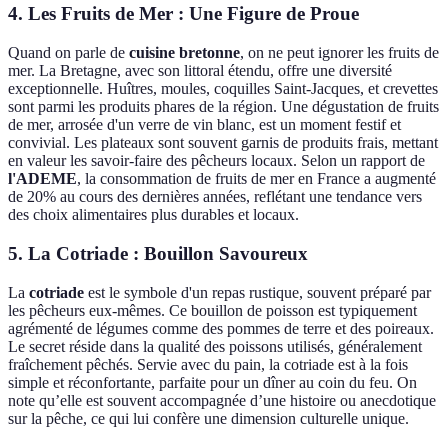
4. Les Fruits de Mer : Une Figure de Proue
Quand on parle de
cuisine bretonne
, on ne peut ignorer les fruits de
mer. La Bretagne, avec son littoral étendu, offre une diversité
exceptionnelle. Huîtres, moules, coquilles Saint-Jacques, et crevettes
sont parmi les produits phares de la région. Une dégustation de fruits
de mer, arrosée d'un verre de vin blanc, est un moment festif et
convivial. Les plateaux sont souvent garnis de produits frais, mettant
en valeur les savoir-faire des pêcheurs locaux. Selon un rapport de
l'ADEME
, la consommation de fruits de mer en France a augmenté
de 20% au cours des dernières années, reflétant une tendance vers
des choix alimentaires plus durables et locaux.
5. La Cotriade : Bouillon Savoureux
La
cotriade
est le symbole d'un repas rustique, souvent préparé par
les pêcheurs eux-mêmes. Ce bouillon de poisson est typiquement
agrémenté de légumes comme des pommes de terre et des poireaux.
Le secret réside dans la qualité des poissons utilisés, généralement
fraîchement pêchés. Servie avec du pain, la cotriade est à la fois
simple et réconfortante, parfaite pour un dîner au coin du feu. On
note qu’elle est souvent accompagnée d’une histoire ou anecdotique
sur la pêche, ce qui lui confère une dimension culturelle unique.