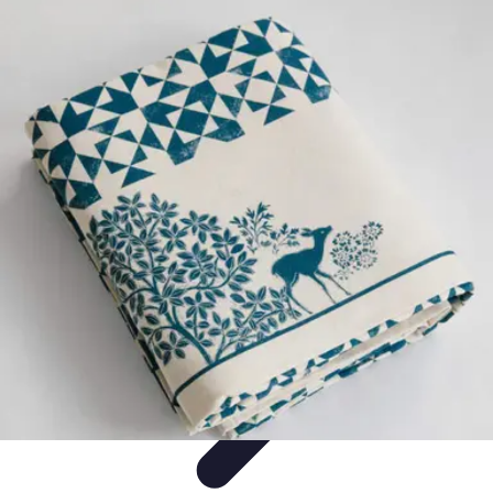
Cuisine Bretonne
Recettes et Pâtisseries
Recettes et Traditions
Recettes
Recettes
Traditionnelles
Accords Mets et Vins
Cuisine Bretonne