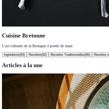
Cuisine Bretonne
L'art culinaire de la Bretagne à portée de main
Ingrédients
(
93
)
Recettes
(
92
)
Recettes Traditionnelles
(
66
)
Recettes e
Articles à la une