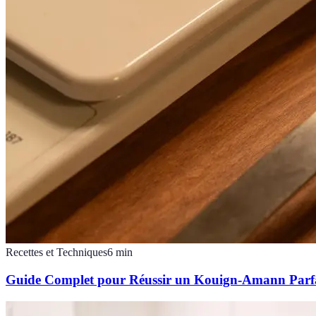
Recettes et Techniques
6
min
Guide Complet pour Réussir un Kouign-Amann Parf